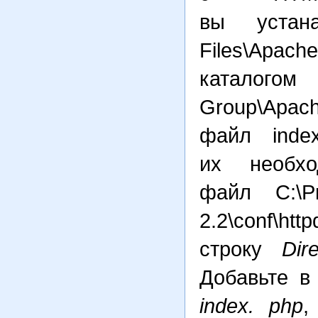
вы устан
Files\Apa
каталогом
Group\Apach
файл inde
их необхо
файл C:\Pr
2.2\conf
строку
Dir
Добавьте в
index. php
,