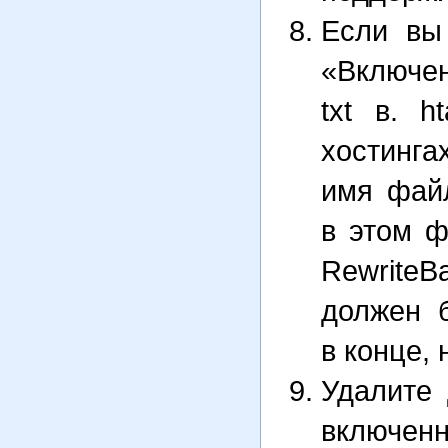
Если вы
«Включе
txt в. h
хостинга
имя файл
в этом ф
RewriteBa
должен б
в конце, 
Удалите 
включе