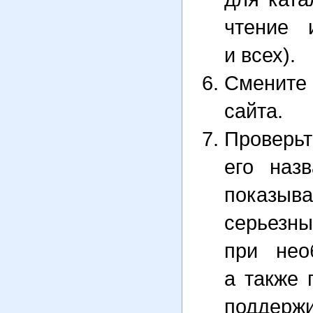
чтение 
и всех).
Смените
сайта.
Проверьт
его наз
показыва
серье
при нео
а также 
поддержи