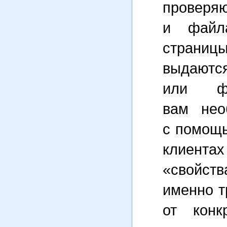
проверя
и файл
страниц
выдаютс
или ф
вам нео
с помощ
клиента
«свойст
именно т
от конк