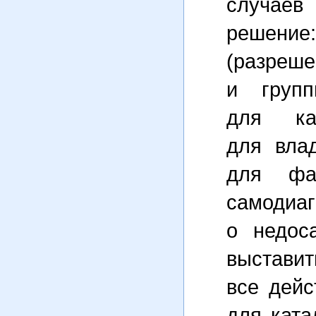
случаев
решение
(разреш
и групп
для ка
для вла
для фа
самоди
о недос
выста
все дейс
для ката