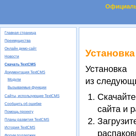
Официаль
Главная страница
Преимущества
Онлайн демо-сайт
Установка
Новости
Скачать TextCMS
Установк
Документация TextCMS
из следующи
Модули
Вызываемые функции
Скачайт
Сайты, использующие TextCMS
Сообщить об ошибке
сайта и 
Помощь проекту
Загруз
Планы развития TextCMS
История TextCMS
распаков
Форум поддержки