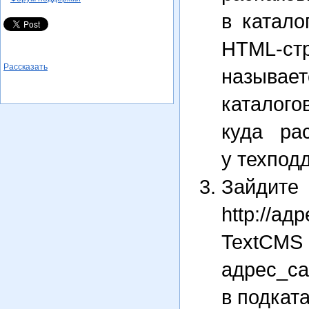
в катало
HTML-стр
Рассказать
называет
катало
куда ра
у техпод
Зайдите
http://а
TextCMS
адрес_с
в подката