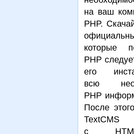
на ваш ко
PHP. Скача
официальн
которые п
PHP следует
его инст
всю нео
PHP информ
После этог
TextCMS 
с
HTM