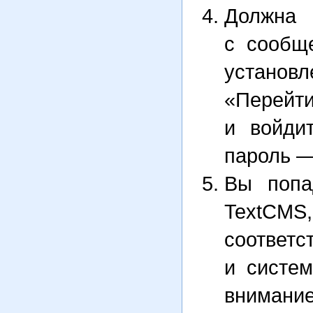
Долж
с сообщ
устано
«Перей
и войди
пароль 
Вы попа
TextCM
соотве
и систе
внимани