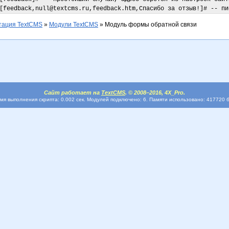
[feedback,null@textcms.ru,feedback.htm,Спасибо за отзыв!]# -- пи
тация TextCMS
»
Модули TextCMS
»
Модуль формы обратной связи
Сайт работает на
TextCMS
. © 2008–2016, 4X_Pro.
мя выполнения скрипта: 0.002 сек. Модулей подключено: 6. Памяти использовано: 417720 б