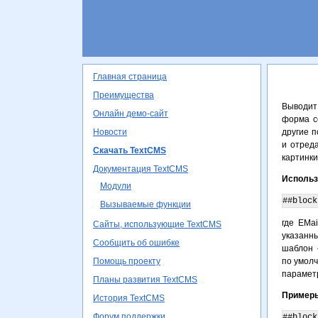
Главная страница
Преимущества
Выводит
Онлайн демо-сайт
форма с
Новости
другие п
и отред
Скачать TextCMS
картинки
Документация TextCMS
Использ
Модули
##block
Вызываемые функции
где EMa
Сайты, использующие TextCMS
указанны
Сообщить об ошибке
шаблон 
Помощь проекту
по умолч
парамет
Планы развития TextCMS
Примеры
История TextCMS
Форум поддержки
##block