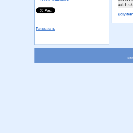
##block
Докумен
Рассказать
Вре