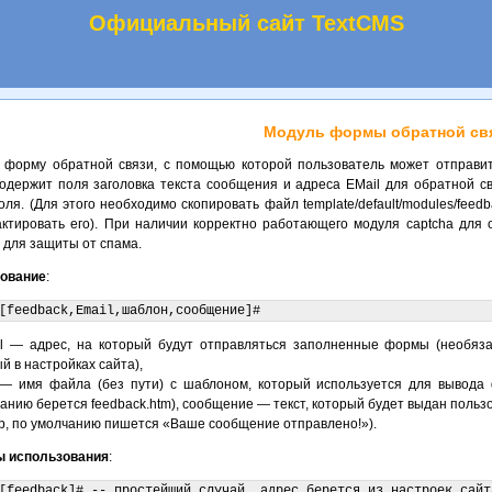
Официальный сайт TextCMS
Модуль формы обратной св
 форму обратной связи, с помощью которой пользователь может отправи
одержит поля заголовка текста сообщения и адреса EMail для обратной св
оля. (Для этого необходимо скопировать файл template/default/modules/feed
актировать его). При наличии корректно работающего модуля captcha для 
 для защиты от спама.
ование
:
[feedback,Email,шаблон,сообщение]#
il — адрес, на который будут отправляться заполненные формы (необяза
й в настройках сайта),
— имя файла (без пути) с шаблоном, который используется для вывода
анию берется feedback.htm), сообщение — текст, который будет выдан поль
р, по умолчанию пишется «Ваше сообщение отправлено!»).
 использования
:
[feedback]# -- простейший случай, адрес берется из настроек сайта